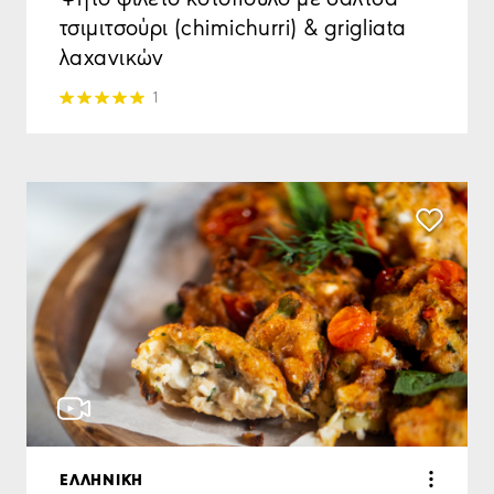
τσιμιτσούρι (chimichurri) & grigliata
λαχανικών
1
ΕΛΛΗΝΙΚΗ