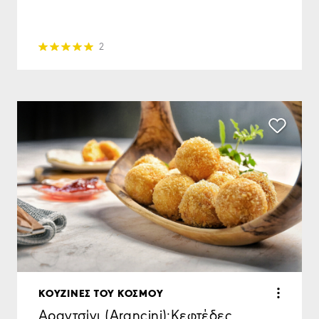
2
KΟΥΖΙΝΕΣ ΤΟΥ ΚΟΣΜΟΥ
Αραντσίνι (Arancini):Kεφτέδες