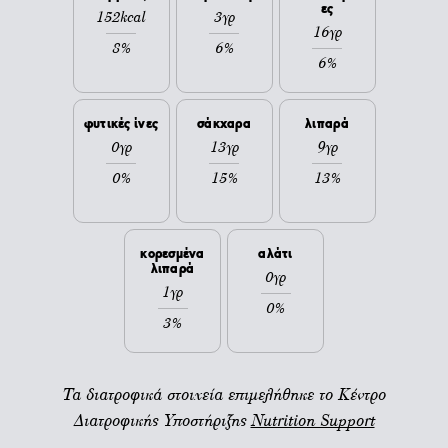
ες
152kcal
3γρ
16γρ
8%
6%
6%
φυτικές ίνες
σάκχαρα
λιπαρά
0γρ
13γρ
9γρ
0%
15%
13%
κορεσμένα
αλάτι
λιπαρά
0γρ
1γρ
0%
3%
Τα διατροφικά στοιχεία επιμελήθηκε το Κέντρο
Διατροφικής Υποστήριξης
Nutrition Support