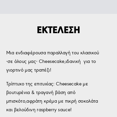
ΕΚΤΕΛΕΣΗ
Μια ενδιαφέρουσα παραλλαγή του κλασικού
-σε όλους μας- Cheesecake,ιδανική για το
γιορτινό μας τραπέζι!
Τρίπτυχο της επιτυχίας: Cheesecake με
βουτυρένια & τραγανή βάση από
μπισκότο,αφράτη κρέμα με πικρή σοκολάτα
και βελούδινη raspberry sauce!