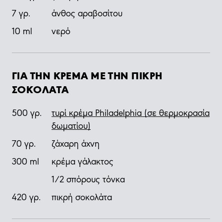
7
γρ.
άνθος αραβοσίτου
10
ml
νερό
ΓΙΑ ΤΗΝ ΚΡΕΜΑ ΜΕ ΤΗΝ ΠΙΚΡΗ
ΣΟΚΟΛΑΤΑ
500
γρ.
τυρί κρέμα Philadelphia (σε θερμοκρασία
δωματίου)
70
γρ.
ζάχαρη άχνη
300
ml
κρέμα γάλακτος
1/2 σπόρους τόνκα
420
γρ.
πικρή σοκολάτα