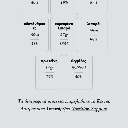
46%
19%
57%
υδατάνθρακ
κορεσμένα
λιπαρά
ες
λιπαρά
69γρ
80γρ
37γρ
99%
31%
185%
πρωτεΐνη
θερμίδες
14γρ
990kcal
28%
50%
Τα διατροφικά στοιχεία επιμελήθηκε το Κέντρο
Διατροφικής Υποστήριξης
Nutrition Support
.