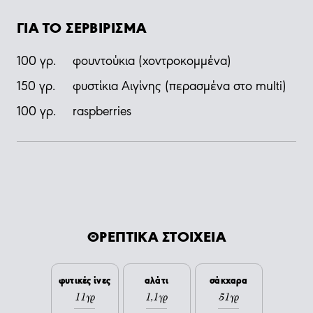
ΓΙΑ ΤΟ ΣΕΡΒΙΡΙΣΜΑ
100
γρ.
φουντούκια (χοντροκομμένα)
150
γρ.
φυστίκια Αιγίνης (περασμένα στο multi)
100
γρ.
raspberries
ΘΡΕΠΤΙΚΑ ΣΤΟΙΧΕΙΑ
φυτικές ίνες
αλάτι
σάκχαρα
11γρ
1,1γρ
51γρ