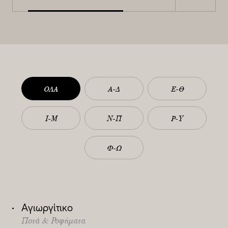
ΟΛΑ
Α-Δ
Ε-Θ
Ι-Μ
Ν-Π
Ρ-Υ
Φ-Ω
Αγιωργίτικο
Ποτά & Ροφήματα