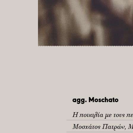
agg. Moschato
Η ποικιλία με τους π
Μοσχάτος Πατρών, Μ