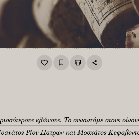
ερισσότερους κλώνους. Το συναντάμε στους οίν
οσχάτος Ρίου Πατρών και Μοσχάτος Κεφαλονιά