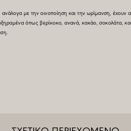
υ, ανάλογα με την οινοποίηση και την ωρίμανση, έχουν
οξηραμένα όπως βερίκοκο, ανανά, κακάο, σοκολάτα, καφ
υση.
ΣΧΕΤΙΚΟ ΠΕΡΙΕΧΟΜΕΝΟ