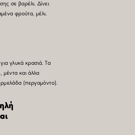
ης σε βαρέλι. Δίνει
μένα φρούτα, μέλι.
 για γλυκά κρασιά. Τα
, μέντα και άλλα
αρμελάδα (περγαμόντο).
ψηλή
αι