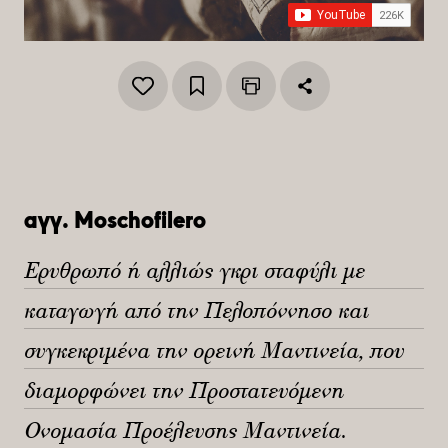
αγγ. Moschofilero
Ερυθρωπό ή αλλιώς γκρι σταφύλι με
καταγωγή από την Πελοπόννησο και
συγκεκριμένα την ορεινή Μαντινεία, που
διαμορφώνει την Προστατευόμενη
Ονομασία Προέλευσης Μαντινεία.