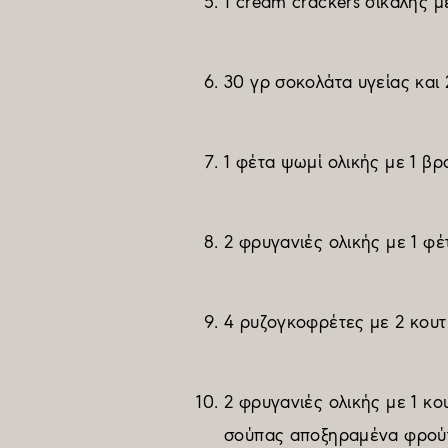
1 cream crackers σίκαλης μ
30 γρ σοκολάτα υγείας και
1 φέτα ψωμί ολικής με 1 βρ
2 φρυγανιές ολικής με 1 φέ
4 ρυζογκοφρέτες με 2 κουτ.
2 φρυγανιές ολικής με 1 κο
σούπας αποξηραμένα φρού