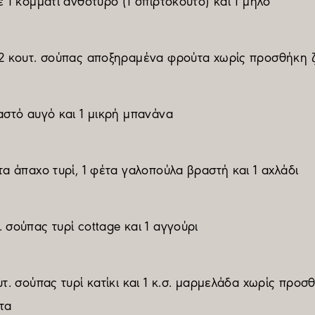
ε 1 κομμάτι ανθότυρο (1 σπιρτόκουτο) και 1 μήλο
 2 κουτ. σούπας αποξηραμένα φρούτα χωρίς προσθήκη 
αστό αυγό και 1 μικρή μπανάνα
τα άπαχο τυρί, 1 φέτα γαλοπούλα βραστή και 1 αχλάδι
 σούπας τυρί cottage και 1 αγγούρι
υτ. σούπας τυρί κατίκι και 1 κ.σ. μαρμελάδα χωρίς προσ
τα