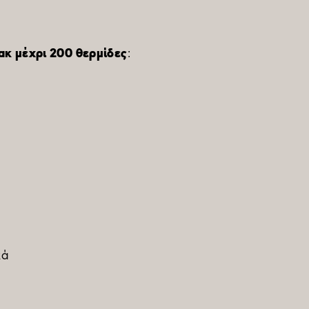
νακ μέχρι 200 θερμίδες
:
κά