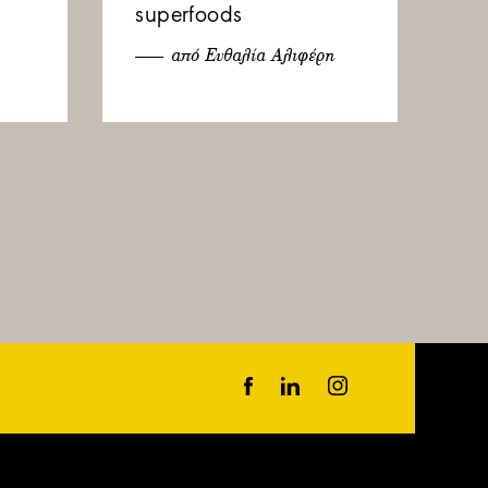
superfoods
από Ευθαλία Αλιφέρη