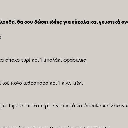
ολουθεί θα σου δώσει ιδέες για εύκολα και γευστικά σ
α
τα άπαχο τυρί και 1 μπολάκι φράουλες
υκού κολοκυθόσπορο και 1 κ.γλ. μέλι
ς με 1 φέτα άπαχο τυρί, λίγο ψητό κοτόπουλο και λαχανι