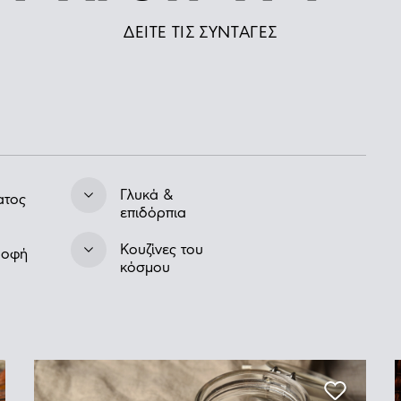
ΔΕΙΤΕ ΤΙΣ ΣΥΝΤΑΓΕΣ
Γλυκά &
ατος
επιδόρπια
Kουζίνες του
ροφή
κόσμου
τα
Συνταγές με Super Food
Light & Υγιεινά γλυκά
Κουλούρια & μπισκότα
Κιμάς & Λουκάνικα