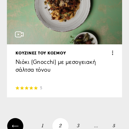
KΟΥΖΙΝΕΣ ΤΟΥ ΚΟΣΜΟΥ
Νιόκι (Gnocchi) με μεσογειακή
σάλτσα τόνου
5
1
2
3
…
5