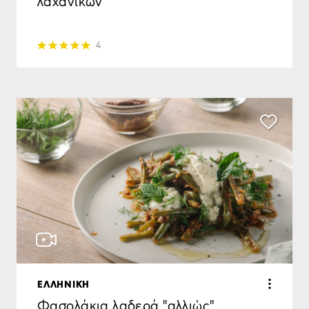
λαχανικών
4
ΕΛΛΗΝΙΚΗ
Φασολάκια λαδερά "αλλιώς"