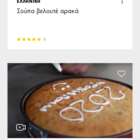
ΕΛΛΗΝΙΚΗ
Σούπα βελουτέ αρακά
6