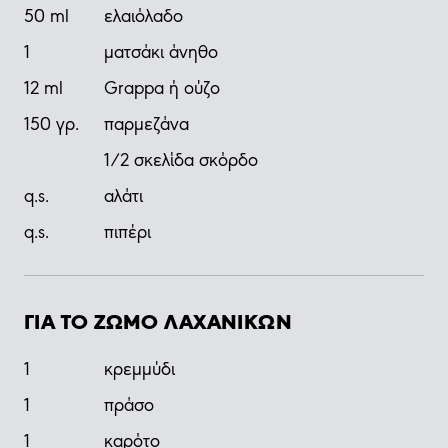
50
ml
ελαιόλαδο
1
ματσάκι άνηθο
12
ml
Grappa ή ούζο
150
γρ.
παρμεζάνα
1/2 σκελίδα σκόρδο
q.s.
αλάτι
q.s.
πιπέρι
ΓΙΑ ΤΟ ΖΩΜΟ ΛΑΧΑΝΙΚΩΝ
1
κρεμμύδι
1
πράσο
1
καρότο