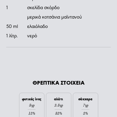
1
σκελίδα σκόρδο
μερικά κοτσάνια μαϊντανού
50
ml
ελαιόλαδο
1
λίτρ.
νερό
ΘΡΕΠΤΙΚΑ ΣΤΟΙΧΕΙΑ
φυτικές ίνες
αλάτι
σάκχαρα
5γρ
3.5γρ
7γρ
18%
58%
8%