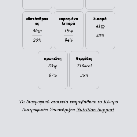
υδατάνθρακ
κορεσμένα
λιπαρά
ες
λιπαρά
41γρ
56γρ
19γρ
53%
20%
94%
πρωτεΐνη
θερμίδες
33γρ
710kcal
67%
35%
Τα διατροφικά στοιχεία επιμελήθηκε το Κέντρο
Διατροφικής Υποστήριξης
Nutrition Support
.