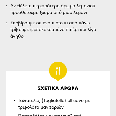
Αν θέλετε περισσότερο άρωμα λεμονιού
προσθέτουμε ξύσμα από μισό λεμόνι .
Σερβίρουμε σε ένα πιάτο κι από πάνω
τρίβουμε φρεσκοκομμένο πιπέρι και λίγο
άνηθο.
ΣΧΕΤΙΚΑ ΑΡΘΡΑ
Tαλιατέλες (Τagliatelle) all'uovo με
τριφολάτα μανιταριών
Παπαρδέλες με μπολονέζ από