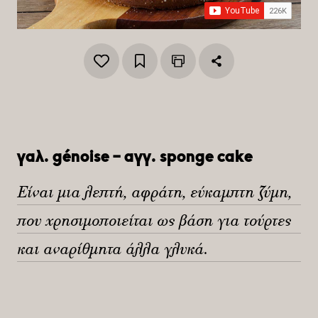
γαλ. génoise – αγγ. sponge cake
Είναι μια λεπτή, αφράτη, εύκαμπτη ζύμη,
που χρησιμοποιείται ως βάση για τούρτες
και αναρίθμητα άλλα γλυκά.