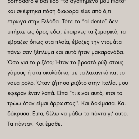
pomodoro e basilico –το αγαπηµένο µου πιάτο–
και σκέφτηκα πόση διαφορά είχε από ό,τι
έτρωγα στην Ελλάδα. Τότε το “al dente” δεν
υπήρχε ως όρος εδώ, έπαιρνες τα ζυµαρικά, τα
έβραζες όπως στα πλοία, έβαζες την ντοµάτα
πάνω σαν ξέπλυµα και αυτό ήταν µακαρονάδα.
Όσο για το ριζότο; Ήταν το βραστό ρύζι στους
γάµους ή στα σκυλάδικα, µε τα λαχανικά και το
νουά ρολό. Όταν ζήτησα ριζότο στην Ιταλία, µου
έφεραν έναν λαπά. Είπα “τι είναι αυτό, έτσι το
τρώω όταν είµαι άρρωστος’’. Και δοκίµασα. Και
δάκρυσα. Είπα, θέλω να µάθω τα πάντα γι’ αυτό.
Τα πάντα». Και έµαθε.