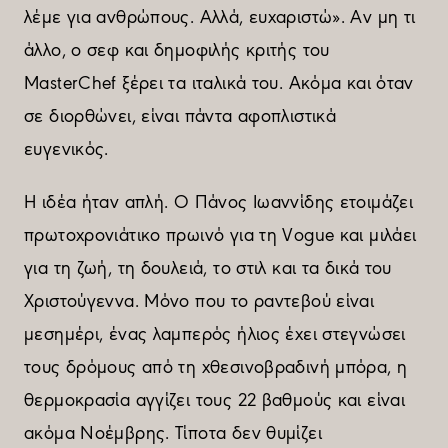
λέµε για ανθρώπους. Αλλά, ευχαριστώ». Αν µη τι
άλλο, ο σεφ και δηµοφιλής κριτής του
MasterChef ξέρει τα ιταλικά του. Aκόµα και όταν
σε διορθώνει, είναι πάντα αφοπλιστικά
ευγενικός.
Η ιδέα ήταν απλή. Ο Πάνος Ιωαννίδης ετοιµάζει
πρωτοχρονιάτικο πρωινό για τη Vogue και µιλάει
για τη ζωή, τη δουλειά, το στιλ και τα δικά του
Χριστούγεννα. Μόνο που το ραντεβού είναι
µεσηµέρι, ένας λαµπερός ήλιος έχει στεγνώσει
τους δρόµους από τη χθεσινοβραδινή µπόρα, η
θερµοκρασία αγγίζει τους 22 βαθµούς και είναι
ακόµα Νοέµβρης. Τίποτα δεν θυµίζει