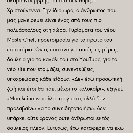
ακόµα Νοέµβρης. Τίποτα δεν θυµίζει
Χριστούγεννα. Την ίδια ώρα, ο άνθρωπος που
µας µαγειρεύει είναι ένας από τους πιο
πολυάσχολους στη χώρα. Γυρίσµατα του νέου
MasterChef, προετοιµασία για το πρώτο του
εστιατόριο, Ovio, που ανοίγει αυτές τις µέρες,
δουλειά για το κανάλι του στο YouTube, για το
νέο site που ετοιµάζει, συνεντεύξεις,
υποχρεώσεις κάθε είδους. «Δεν έχω προσωπική
ζωή και έτσι θα πάει µέχρι το καλοκαίρι», εξηγεί.
«Μου λείπουν πολλά πράγµατα, αλλά δεν
προλαβαίνω να το συνειδητοποιήσω. Δεν
υπάρχει ούτε χρόνος ούτε άνθρωποι εκτός
δουλειάς πλέον. Eυτυχώς, έχω καταφέρει να έχω