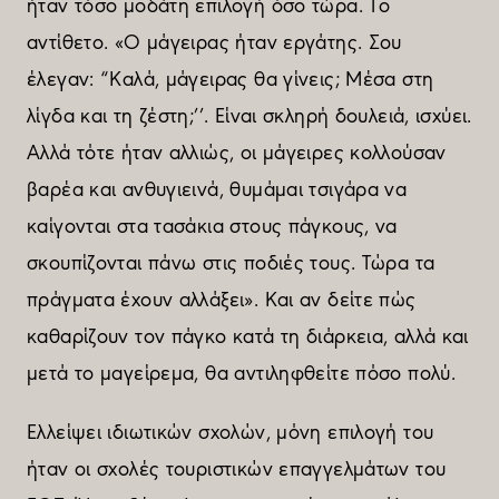
ήταν τόσο µοδάτη επιλογή όσο τώρα. Το
αντίθετο. «Ο µάγειρας ήταν εργάτης. Σου
έλεγαν: “Καλά, µάγειρας θα γίνεις; Μέσα στη
λίγδα και τη ζέστη;’’. Είναι σκληρή δουλειά, ισχύει.
Αλλά τότε ήταν αλλιώς, οι µάγειρες κολλούσαν
βαρέα και ανθυγιεινά, θυµάµαι τσιγάρα να
καίγονται στα τασάκια στους πάγκους, να
σκουπίζονται πάνω στις ποδιές τους. Τώρα τα
πράγµατα έχουν αλλάξει». Και αν δείτε πώς
καθαρίζουν τον πάγκο κατά τη διάρκεια, αλλά και
µετά το µαγείρεµα, θα αντιληφθείτε πόσο πολύ.
Ελλείψει ιδιωτικών σχολών, µόνη επιλογή του
ήταν οι σχολές τουριστικών επαγγελµάτων του