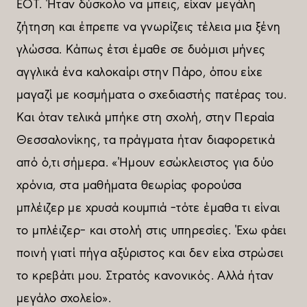
ΕΟΤ. Ήταν δύσκολο να µπεις, είχαν µεγάλη
ζήτηση και έπρεπε να γνωρίζεις τέλεια µια ξένη
γλώσσα. Κάπως έτσι έµαθε σε δυόµισι µήνες
αγγλικά ένα καλοκαίρι στην Πάρο, όπου είχε
µαγαζί µε κοσµήµατα ο σχεδιαστής πατέρας του.
Και όταν τελικά µπήκε στη σχολή, στην Περαία
Θεσσαλονίκης, τα πράγµατα ήταν διαφορετικά
από ό,τι σήµερα. «Ήµουν εσώκλειστος για δύο
χρόνια, στα µαθήµατα θεωρίας φορούσα
µπλέιζερ µε χρυσά κουµπιά –τότε έµαθα τι είναι
το µπλέιζερ– και στολή στις υπηρεσίες. Έχω φάει
ποινή γιατί πήγα αξύριστος και δεν είχα στρώσει
το κρεβάτι µου. Στρατός κανονικός. Αλλά ήταν
µεγάλο σχολείο».