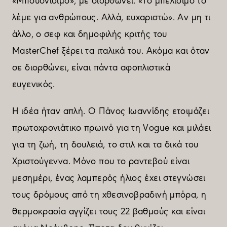
«Μπουονίσιµο», µε διορθώνει. «Το µπελίσιµο το
λέµε για ανθρώπους. Αλλά, ευχαριστώ». Αν µη τι
άλλο, ο σεφ και δηµοφιλής κριτής του
MasterChef ξέρει τα ιταλικά του. Aκόµα και όταν
σε διορθώνει, είναι πάντα αφοπλιστικά
ευγενικός.
Η ιδέα ήταν απλή. Ο Πάνος Ιωαννίδης ετοιµάζει
πρωτοχρονιάτικο πρωινό για τη Vogue και µιλάει
για τη ζωή, τη δουλειά, το στιλ και τα δικά του
Χριστούγεννα. Μόνο που το ραντεβού είναι
µεσηµέρι, ένας λαµπερός ήλιος έχει στεγνώσει
τους δρόµους από τη χθεσινοβραδινή µπόρα, η
θερµοκρασία αγγίζει τους 22 βαθµούς και είναι