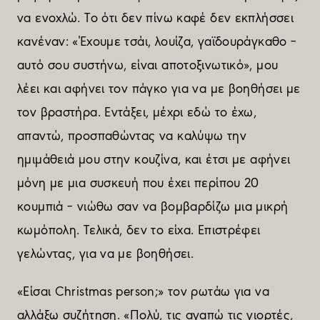
να ενοχλώ. Το ότι δεν πίνω καφέ δεν εκπλήσσει
κανέναν: «Έχουµε τσάι, λουίζα, γαϊδουράγκαθο –
αυτό σου συστήνω, είναι αποτοξινωτικό», µου
λέει και αφήνει τον πάγκο για να µε βοηθήσει µε
τον βραστήρα. Εντάξει, µέχρι εδώ το έχω,
απαντώ, προσπαθώντας να καλύψω την
ηµιµάθειά µου στην κουζίνα, και έτσι µε αφήνει
µόνη µε µια συσκευή που έχει περίπου 20
κουµπιά – νιώθω σαν να βοµβαρδίζω µια µικρή
κωµόπολη. Τελικά, δεν το είχα. Επιστρέφει
γελώντας, για να µε βοηθήσει.
«Είσαι Christmas person;» τον ρωτάω για να
αλλάξω συζήτηση. «Πολύ, τις αγαπώ τις γιορτές,