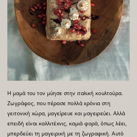
Η µαµά του τον µύησε στην ιταλική κουλτούρα.
Ζωγράφος, που πέρασε πολλά χρόνια στη
γειτονική χώρα, µαγείρευε και µαγειρεύει. Αλλά
επειδή είναι καλλιτέχνις, καµιά φορά, όπως λέει,
µπερδεύει τη µαγειρική µε τη ζωγραφική. Αυτό