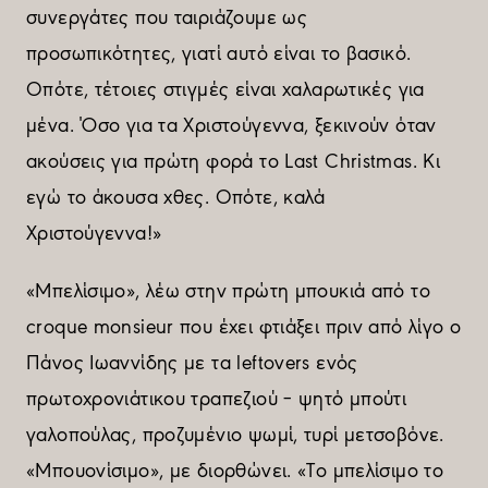
συνεργάτες που ταιριάζουµε ως
προσωπικότητες, γιατί αυτό είναι το βασικό.
Οπότε, τέτοιες στιγµές είναι χαλαρωτικές για
µένα. Όσο για τα Χριστούγεννα, ξεκινούν όταν
ακούσεις για πρώτη φορά το Last Christmas. Κι
εγώ το άκουσα χθες. Οπότε, καλά
Χριστούγεννα!»
«Μπελίσιµο», λέω στην πρώτη µπουκιά από το
croque monsieur που έχει φτιάξει πριν από λίγο ο
Πάνος Ιωαννίδης µε τα leftovers ενός
πρωτοχρονιάτικου τραπεζιού – ψητό µπούτι
γαλοπούλας, προζυµένιο ψωµί, τυρί µετσοβόνε.
«Μπουονίσιµο», µε διορθώνει. «Το µπελίσιµο το