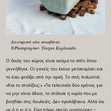
Λαχταριστό κέικ σοκολάτας.
©Photographer: Yiorgos Kaplanidis
Ο δικός του χώρος είναι ακόµα το σπίτι όπου
γεννήθηκε. Οι γονείς του έχουν µετακοµίσει και
το έχει φτιάξει από την αρχή. Το στιλ; Ιndustrial.
«Και το στολίζεις;» «Τα τελευταία δύο χρόνια, για
να µην είναι άδειο, το στόλισε η κυρία που µε
βοηθάει στις δουλειές. Δεν προλάβαινα. Αλλά όχι
µε ό,τι κι ό,τι. Είχα πάρει σκεύη µινιατούρες –