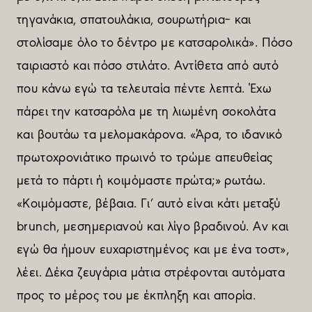
τηγανάκια, σπατουλάκια, σουρωτήρια– και
στολίσαµε όλο το δέντρο µε κατσαρολικά». Πόσο
ταιριαστό και πόσο στιλάτο. Αντίθετα από αυτό
που κάνω εγώ τα τελευταία πέντε λεπτά. Έχω
πάρει την κατσαρόλα µε τη λιωµένη σοκολάτα
και βουτάω τα µελοµακάρονα. «Άρα, το ιδανικό
πρωτοχρονιάτικο πρωινό το τρώµε απευθείας
µετά το πάρτι ή κοιµόµαστε πρώτα;» ρωτάω.
«Κοιµόµαστε, βέβαια. Γι’ αυτό είναι κάτι µεταξύ
brunch, µεσηµεριανού και λίγο βραδινού. Αν και
εγώ θα ήµουν ευχαριστηµένος και µε ένα τοστ»,
λέει. Δέκα ζευγάρια µάτια στρέφονται αυτόµατα
προς το µέρος του µε έκπληξη και απορία.