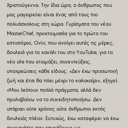
Χριστούγεννα. Την ίδια ώρα, ο άνθρωπος που
µας µαγειρεύει είναι ένας από τους πιο
πολυάσχολους στη χώρα. Γυρίσµατα του νέου
MasterChef, προετοιµασία για το πρώτο του
εστιατόριο, Ovio, που ανοίγει αυτές τις µέρες,
δουλειά για το κανάλι του στο YouTube, για το
νέο site που ετοιµάζει, συνεντεύξεις,
υποχρεώσεις κάθε είδους. «Δεν έχω προσωπική
ζωή και έτσι θα πάει µέχρι το καλοκαίρι», εξηγεί.
«Μου λείπουν πολλά πράγµατα, αλλά δεν
προλαβαίνω να το συνειδητοποιήσω. Δεν
υπάρχει ούτε χρόνος ούτε άνθρωποι εκτός
δουλειάς πλέον. Eυτυχώς, έχω καταφέρει να έχω
συνεργάτες που ταιριάζουµε ως