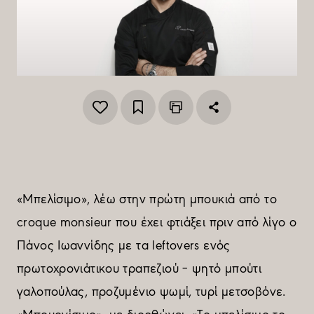
«Μπελίσιµο», λέω στην πρώτη µπουκιά από το
croque monsieur που έχει φτιάξει πριν από λίγο ο
Πάνος Ιωαννίδης µε τα leftovers ενός
πρωτοχρονιάτικου τραπεζιού – ψητό µπούτι
γαλοπούλας, προζυµένιο ψωµί, τυρί µετσοβόνε.