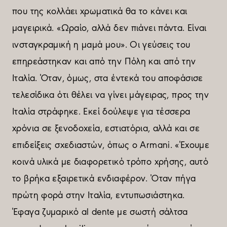
που της κολλάει χρωµατικά θα το κάνει και
µαγειρικά. «Ωραίο, αλλά δεν πιάνει πάντα. Είναι
ινσταγκραµική η µαµά µου». Οι γεύσεις του
επηρεάστηκαν και από την Πόλη και από την
Ιταλία. Όταν, όµως, στα έντεκά του αποφάσισε
τελεσίδικα ότι θέλει να γίνει µάγειρας, προς την
Ιταλία στράφηκε. Εκεί δούλεψε για τέσσερα
χρόνια σε ξενοδοχεία, εστιατόρια, αλλά και σε
επιδείξεις σχεδιαστών, όπως ο Armani. «Έχουµε
κοινά υλικά µε διαφορετικό τρόπο χρήσης, αυτό
το βρήκα εξαιρετικά ενδιαφέρον. Όταν πήγα
πρώτη φορά στην Ιταλία, εντυπωσιάστηκα.
Έφαγα ζυµαρικό al dente µε σωστή σάλτσα