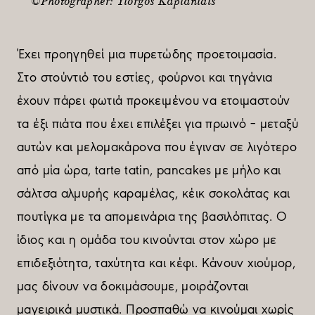
©Photographer: Yiorgos Kaplanidis
Έχει προηγηθεί µια πυρετώδης προετοιµασία.
Στο στούντιό του εστίες, φούρνοι και τηγάνια
έχουν πάρει φωτιά προκειµένου να ετοιµαστούν
τα έξι πιάτα που έχει επιλέξει για πρωινό – µεταξύ
αυτών και µελοµακάρονα που έγιναν σε λιγότερο
από µία ώρα, tarte tatin, pancakes µε µήλο και
σάλτσα αλµυρής καραµέλας, κέικ σοκολάτας και
πουτίγκα µε τα αποµεινάρια της βασιλόπιτας. Ο
ίδιος και η οµάδα του κινούνται στον χώρο µε
επιδεξιότητα, ταχύτητα και κέφι. Κάνουν χιούµορ,
µας δίνουν να δοκιµάσουµε, µοιράζονται
µαγειρικά µυστικά. Προσπαθώ να κινούµαι χωρίς