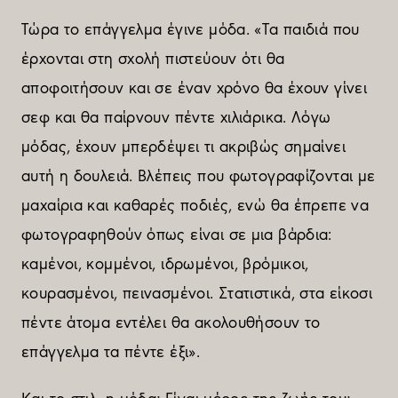
Τώρα το επάγγελµα έγινε µόδα. «Τα παιδιά που
έρχονται στη σχολή πιστεύουν ότι θα
αποφοιτήσουν και σε έναν χρόνο θα έχουν γίνει
σεφ και θα παίρνουν πέντε χιλιάρικα. Λόγω
µόδας, έχουν µπερδέψει τι ακριβώς σηµαίνει
αυτή η δουλειά. Βλέπεις που φωτογραφίζονται µε
µαχαίρια και καθαρές ποδιές, ενώ θα έπρεπε να
φωτογραφηθούν όπως είναι σε µια βάρδια:
καµένοι, κοµµένοι, ιδρωµένοι, βρόµικοι,
κουρασµένοι, πεινασµένοι. Στατιστικά, στα είκοσι
πέντε άτοµα εντέλει θα ακολουθήσουν το
επάγγελµα τα πέντε έξι».