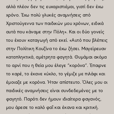
αλλά πλέον δεν τις ευχαριστιέµαι, γιατί δεν έχω
χρόνο. Έχω πολύ γλυκές αναµνήσεις από
Χριστούγεννα των παιδικών µου χρόνων, ειδικά
αυτά που κάναµε στην Πόλη». Και οι δύο γονείς
του έχουν καταγωγή από εκεί. «Αυτό που βλέπεις
στην Πολίτικη Κουζίνα το έχω ζήσει. Μαγείρευαν
καταπληκτικά, αµέτρητα φαγητά. Θυµάµαι ακόµα
το αρνί που η θεία µου έλεγε “κορόνα”. Έπαιρνε
το καρέ, το έκανε κύκλο, το γέµιζε µε πιλάφι και
έµοιαζε µε κορόνα. Ήταν απίστευτο. Όλες µου οι
παιδικές αναµνήσεις είναι συνδεδεµένες µε το
φαγητό. Παρότι δεν ήµουν ιδιαίτερα φαγανός,
µου άρεσε το καλό φαΐ και έκανα και κριτική.