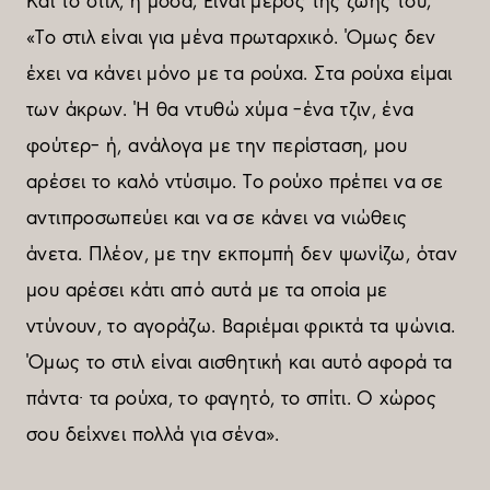
Και το στιλ, η µόδα; Είναι µέρος της ζωής του;
«Το στιλ είναι για µένα πρωταρχικό. Όµως δεν
έχει να κάνει µόνο µε τα ρούχα. Στα ρούχα είµαι
των άκρων. Ή θα ντυθώ χύµα –ένα τζιν, ένα
φούτερ– ή, ανάλογα µε την περίσταση, µου
αρέσει το καλό ντύσιµο. Το ρούχο πρέπει να σε
αντιπροσωπεύει και να σε κάνει να νιώθεις
άνετα. Πλέον, µε την εκποµπή δεν ψωνίζω, όταν
µου αρέσει κάτι από αυτά µε τα οποία µε
ντύνουν, το αγοράζω. Βαριέµαι φρικτά τα ψώνια.
Όµως το στιλ είναι αισθητική και αυτό αφορά τα
πάντα· τα ρούχα, το φαγητό, το σπίτι. Ο χώρος
σου δείχνει πολλά για σένα».