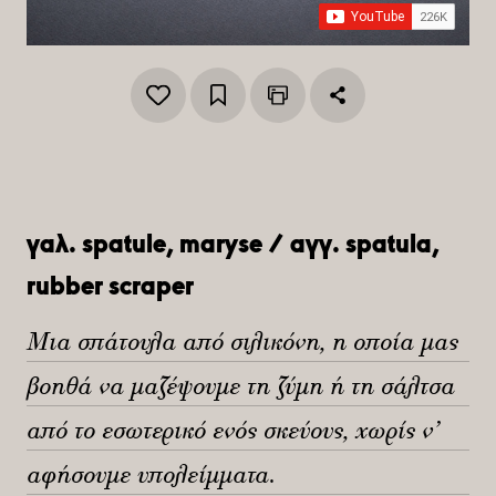
γαλ. spatule, maryse / αγγ. spatula,
rubber scraper
Μια σπάτουλα από σιλικόνη, η οποία μας
βοηθά να μαζέψουμε τη ζύμη ή τη σάλτσα
από το εσωτερικό ενός σκεύους, χωρίς ν’
αφήσουμε υπολείμματα.