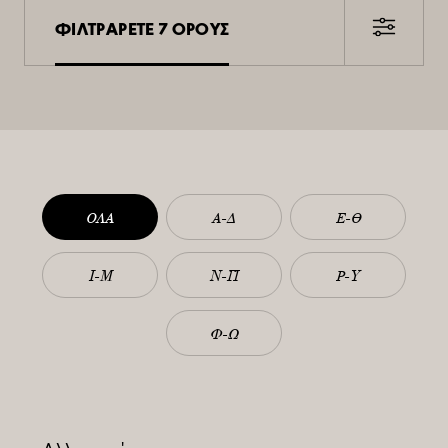
ΦΙΛΤΡΑΡΕΤΕ 7 ΟΡΟΥΣ
ΟΛΑ
Α-Δ
Ε-Θ
Ι-Μ
Ν-Π
Ρ-Υ
Φ-Ω