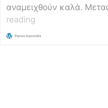
αναμειχθούν καλά. Μετα
Σαλάτα
reading
με
κολοκύθα
και
Panos Ioannidis
ρεβίθια